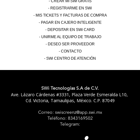
CREAR MI SWi GRATIS
REGISTRARME EN SWi
MIS TICKETS Y FACTURAS DE COMPRA
PAGAR EN CAJERO INTELIGENTE
DEPOSITAR EN SWi CARD
UNIRME AL EQUIPO DE TRABAJO
DESEO SER PROVEEDOR
CONTACTO
SWi CENTRO DE ATENCIÓN
SWi Tecnologías S.A de C.V.
Ave. Lázaro Cárdenas #3331, Plaza Verde Esmeralda L10,
Cd. Victoria, Tamaulipas, México. C.P. 87049
Correo: swiscreenz@app.swi.mx
Teléfono: 8343169502
Telegram:
SWi
Screenz